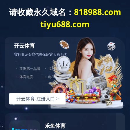
首页
云开体育(中国)
新闻中心
业务领域
科
业务领域
设计咨询
科研建筑
业务领域
科研建筑
设计咨询
工程咨询
城市规划