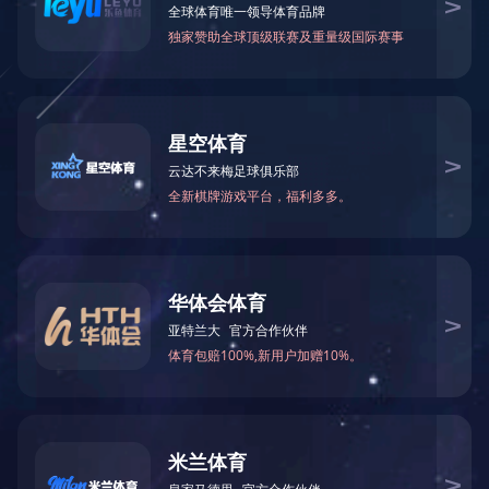
所属企业
.
网站地图
|
版权声明
|
联系我们
乐鱼网站web版
|
kaiyun·开云(中国)官方网站
|
星空平台
|
leyu
乐鱼(中国)官方网站-登录入口
|
星空平台
|
星空·体育
|
星空在线
登录
|
华体会官方网页版
|
华体会官方网页版
|